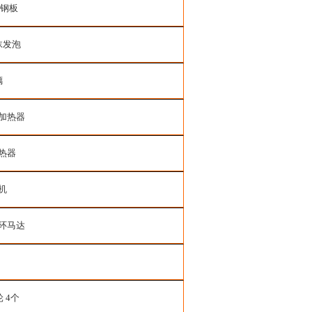
锈钢板
沫发泡
璃
加热器
热器
机
环马达
 4个