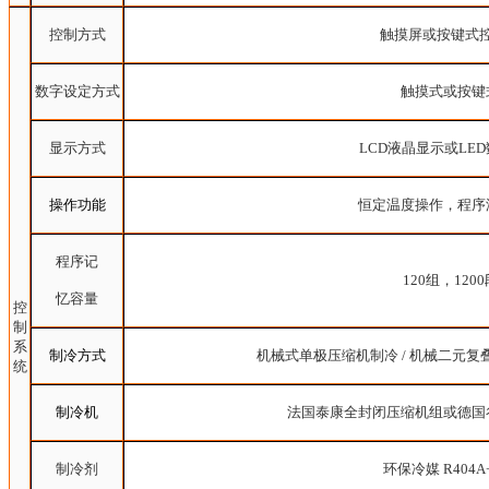
控制方式
触摸屏或按键式
数字设定方式
触摸式或按键
显示方式
LCD液晶显示或
LE
操作功能
恒定温度操作，程序
程序记
120组，1200
忆容量
控
制
系
制冷方式
机械式单极压缩机制冷
/
机械二元复
统
制冷机
法国泰康全封闭压缩机组或德国
制冷剂
环保冷媒
R404A