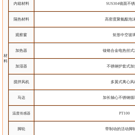
内箱材料
SUS304镜面不
隔热材料
高密度聚氨酯泡
观察窗
矩形中空玻
加热器
镍铬合金电热丝式
材
料
加湿器
不锈钢护套式加
搅拌风机
多翼式离心风
马达
加长轴心不锈钢循
PT100
温度传感器
脚轮
带制动的活动脚轮