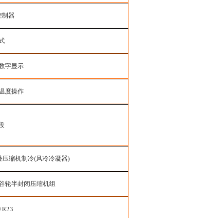
控制器
式
D数字显示
温度操作
段
叠压缩机制冷
(
风冷冷凝器
)
谷轮半封闭压缩机组
+R23