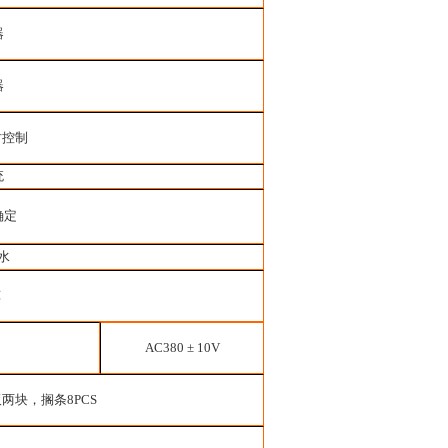
器
器
时控制
统
确定
水
℃
AC380 ± 10V
板两块，搁条
8PCS