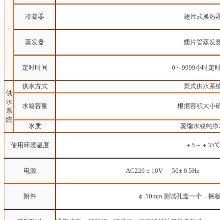
冷凝器
翅片式换热
蒸发器
翅片管蒸发
定时时间
0～9999小时定
供水方式
泵式供水系
供
水
水箱容量
根据容积大小
系
统
水质
蒸馏水或纯净
使用环境温度
＋5～＋35
电源
AC220 ± 10V 50± 0.5Hz
附件
￠ 50mm 测试孔盖一个，搁