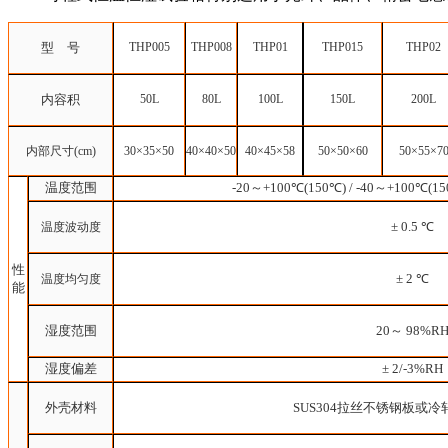
型 号
THP005
THP008
THP01
THP015
THP02
内容积
50L
80L
100L
150L
200L
内部尺寸(cm)
3
0×
35
×
50
4
0×
40
×
50
4
0×
45
×
58
5
0×
50
×
60
5
0×
55
×
7
温度范围
-20
～
+100
℃
(150
℃
) / -40
～
+100
℃
(15
± 0.5 ℃
温度波动度
性
± 2 ℃
温度均匀度
能
湿度范围
20
～ 98%R
湿度偏差
± 2/-3%RH
外壳材料
SUS304
拉丝不锈钢板
或
冷