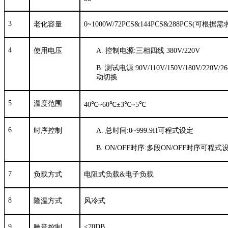
3
老化容量
0~1000W/72PCS&144PCS&288PCS(
可根据需
4
使用电压
A.
控制电源
:
三相四线
380V/220V
B.
测试电源
:90V/110V/150V/180V/220V/2
动切换
5
温度范围
4
0℃~60℃±3℃~5℃
6
时序控制
A.
总时间
:0~999.9H
可程式设定
B.
ON/OFF
时序
:
多段
ON/OFF
时序可程式
7
负载方式
电阻式负载
&
电子负载
8
隆温方式
风冷式
9
<70DB
噪音控制