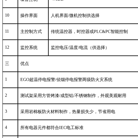
10
操作界面
人机界面
/
微机控制供选择
11
主控制方式
传统温控器，时控器或
PLC&PC
智能控制
12
监控系统
监控电压
/
温度
/
电流（供选择）
三
优点
1
EGO
超温停电报警
/
侦烟停电报警两级防火灾系统
2
测试架采用方管烤漆
/
成型铝
/
不锈钢制作，外观美观耐用
3
采用岩棉板防火材料制作，热量损失少，节省用电
4
所有电器元件都符合
IEC
电工标准